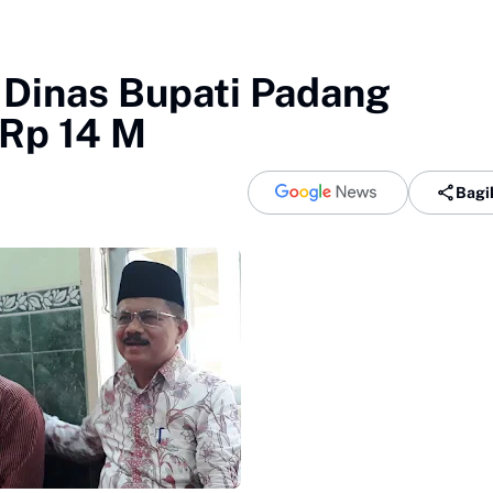
inas Bupati Padang
 Rp 14 M
Bagi