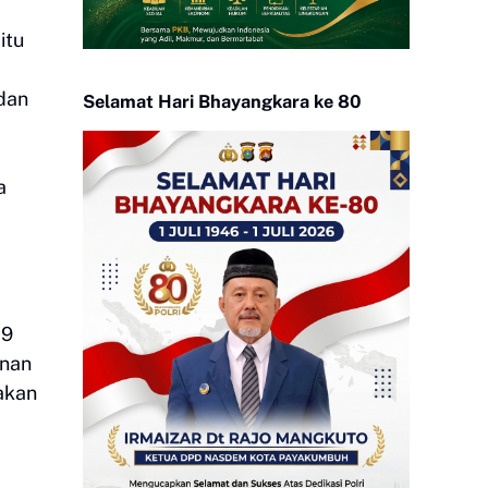
itu
dan
Selamat Hari Bhayangkara ke 80
a
19
unan
akan