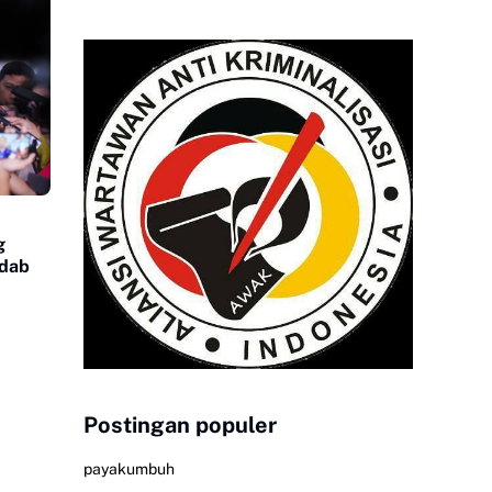
g
adab
Postingan populer
payakumbuh