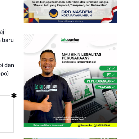
aji
n baru
pi dan
opo)