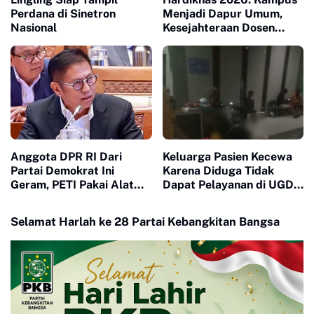
Perdana di Sinetron
Menjadi Dapur Umum,
Nasional
Kesejahteraan Dosen
Masuk Liang Lahat
Anggota DPR RI Dari
Keluarga Pasien Kecewa
Partai Demokrat Ini
Karena Diduga Tidak
Geram, PETI Pakai Alat
Dapat Pelayanan di UGD
Berat di Sumbar Seakan
RS Aulia
Tidak Tersentuh Hukum
Selamat Harlah ke 28 Partai Kebangkitan Bangsa