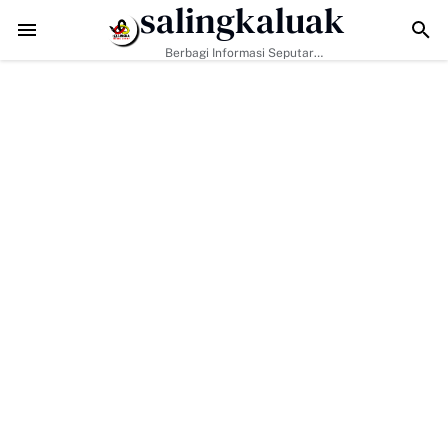
salingkaluak
TMMD ke-129 Tak Hanya Bangun Jalan, Bekali Warga Buluh Kaso
Berbagi Informasi Seputar
Sumatera Barat Dan Informasi
Umum Lainnya Nasional Maupun
Internasional.