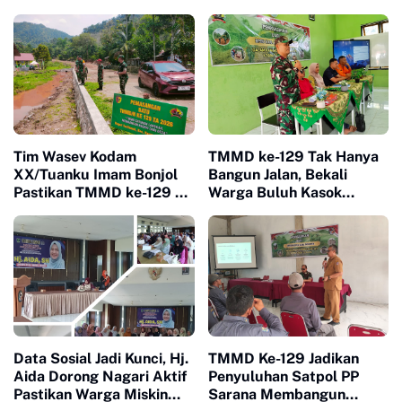
Tim Wasev Kodam
TMMD ke-129 Tak Hanya
XX/Tuanku Imam Bonjol
Bangun Jalan, Bekali
Pastikan TMMD ke-129 di
Warga Buluh Kasok
Limapuluh Kota Tepat
dengan Kesiapsiagaan
Sasaran dan Berkualitas
Bencana
Data Sosial Jadi Kunci, Hj.
TMMD Ke-129 Jadikan
Aida Dorong Nagari Aktif
Penyuluhan Satpol PP
Pastikan Warga Miskin
Sarana Membangun