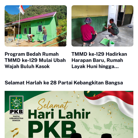
Tak Terlewat Bantuan
Kesadaran Warga soal
Ketertiban
Program Bedah Rumah
TMMD ke-129 Hadirkan
TMMD ke-129 Mulai Ubah
Harapan Baru, Rumah
Wajah Buluh Kasok
Layak Huni hingga
Layanan Kesehatan Ubah
Kehidupan Warga Buluh
Selamat Harlah ke 28 Partai Kebangkitan Bangsa
Kasok