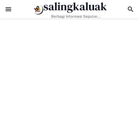
salingkaluak
Data Sosial Jadi Kunci, Hj. Aida Dorong Nagari Aktif Pastikan Warg
Berbagi Informasi Seputar
Sumatera Barat Dan Informasi
Umum Lainnya Nasional Maupun
Internasional.