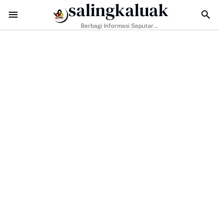
salingkaluak
Data Sosial Jadi Kunci, Hj. Aida Dorong Nagari Aktif Pastikan 
Berbagi Informasi Seputar
Sumatera Barat Dan Informasi
Umum Lainnya Nasional Maupun
Internasional.