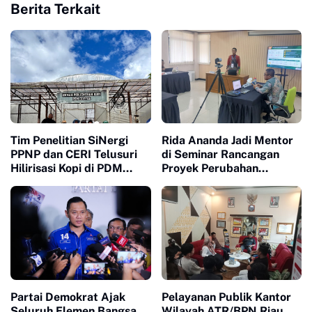
Berita Terkait
Tim Penelitian SiNergi
Rida Ananda Jadi Mentor
PPNP dan CERI Telusuri
di Seminar Rancangan
Hilirisasi Kopi di PDM
Proyek Perubahan
Coffee Tapanuli Selatan
Pelatihan Kepemimpinan
Nasional
Partai Demokrat Ajak
Pelayanan Publik Kantor
Seluruh Elemen Bangsa
Wilayah ATR/BPN Riau