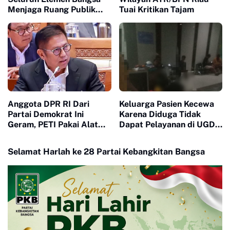
Menjaga Ruang Publik
Tuai Kritikan Tajam
Yang Kondusif dan
Beradab
Anggota DPR RI Dari
Keluarga Pasien Kecewa
Partai Demokrat Ini
Karena Diduga Tidak
Geram, PETI Pakai Alat
Dapat Pelayanan di UGD
Berat di Sumbar Seakan
RS Aulia
Tidak Tersentuh Hukum
Selamat Harlah ke 28 Partai Kebangkitan Bangsa