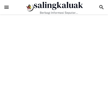
salingkaluak
an Hanya Tugas Pemerintah, H. Ilson Cong Dorong Keluarga dan Mas
Berbagi Informasi Seputar
Sumatera Barat Dan Informasi
Umum Lainnya Nasional Maupun
Internasional.