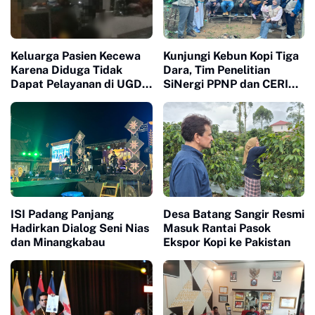
Keluarga Pasien Kecewa
Kunjungi Kebun Kopi Tiga
Karena Diduga Tidak
Dara, Tim Penelitian
Dapat Pelayanan di UGD
SiNergi PPNP dan CERI
RS Aulia
Soroti Peran Perempuan
dalam Industri Kopi
Indonesia
ISI Padang Panjang
Desa Batang Sangir Resmi
Hadirkan Dialog Seni Nias
Masuk Rantai Pasok
dan Minangkabau
Ekspor Kopi ke Pakistan