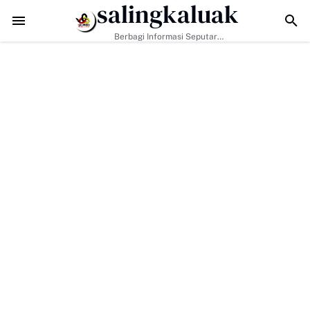
salingkaluak
Walikota Sampaikan Dukungan Pemko Payakumbuh Untuk Pe
Berbagi Informasi Seputar
Sumatera Barat Dan Informasi
Umum Lainnya Nasional Maupun
Internasional.