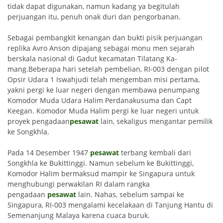
tidak dapat digunakan, namun kadang ya begitulah
perjuangan itu, penuh onak duri dan pengorbanan.
Sebagai pembangkit kenangan dan bukti pisik perjuangan
replika Avro Anson dipajang sebagai monu men sejarah
berskala nasional di Gadut kecamatan Tilatang Ka­
mang.Beberapa hari setelah pembelian, RI-003 dengan pilot
Opsir Udara 1 Iswahjudi telah mengemban misi pertama,
yakni pergi ke luar negeri dengan membawa penumpang
Komodor Muda Udara Halim Perdanakusuma dan Capt
Keegan. Komodor Muda Halim pergi ke luar negeri untuk
proyek pengadaan
pesawat
lain, sekaligus mengantar pemilik
ke Songkhla.
Pada 14 Desember 1947
pesawat
terbang kembali dari
Songkhla ke Bukittinggi. Namun sebelum ke Bukittinggi,
Komodor Halim bermaksud mampir ke Singapura untuk
menghubungi perwakilan RI dalam rangka
pengadaan
pesawat
lain. Nahas, sebelum sampai ke
Singapura, RI-003 mengalami kecelakaan di Tanjung Hantu di
Semenanjung Malaya karena cuaca buruk.