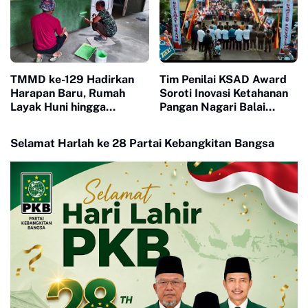
TMMD ke-129 Hadirkan
Tim Penilai KSAD Award
Harapan Baru, Rumah
Soroti Inovasi Ketahanan
Layak Huni hingga
Pangan Nagari Balai
Layanan Kesehatan Ubah
Panjang, Kolaborasi
Kehidupan Warga Buluh
Warga Jadi Nilai Utama
Selamat Harlah ke 28 Partai Kebangkitan Bangsa
Kasok