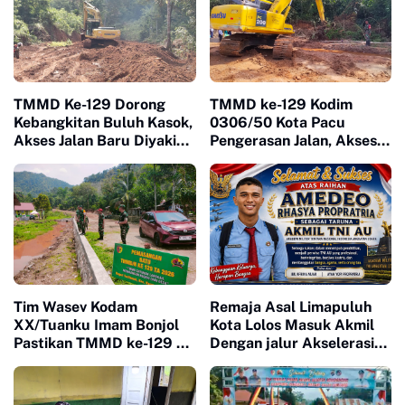
TMMD Ke-129 Dorong
TMMD ke-129 Kodim
Kebangkitan Buluh Kasok,
0306/50 Kota Pacu
Akses Jalan Baru Diyakini
Pengerasan Jalan, Akses
Percepat Pertumbuhan
Warga Harau Kian
Ekonomi Warga
Mendekati Tuntas
Tim Wasev Kodam
Remaja Asal Limapuluh
XX/Tuanku Imam Bonjol
Kota Lolos Masuk Akmil
Pastikan TMMD ke-129 di
Dengan jalur Akselerasi
Limapuluh Kota Tepat
Ketat
Sasaran dan Berkualitas