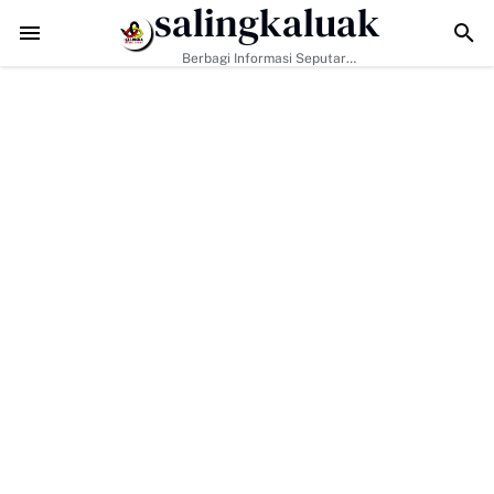
salingkaluak
Kodim 0306/50 Kota Pacu Pengerasan Jalan, Akses Warga Harau Kia
Berbagi Informasi Seputar
Sumatera Barat Dan Informasi
Umum Lainnya Nasional Maupun
Internasional.