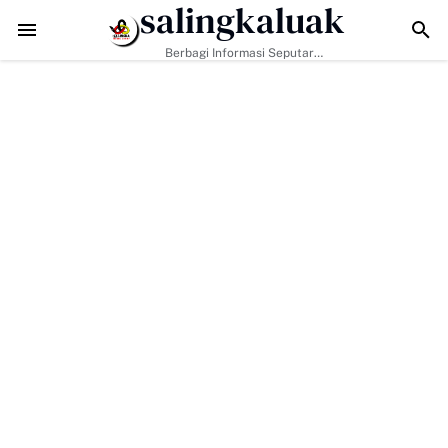
salingkaluak
TMMD ke-129 Tak Hanya Bangun Jalan, Bekali Warga Buluh Kasok
Berbagi Informasi Seputar
Sumatera Barat Dan Informasi
Umum Lainnya Nasional Maupun
Internasional.