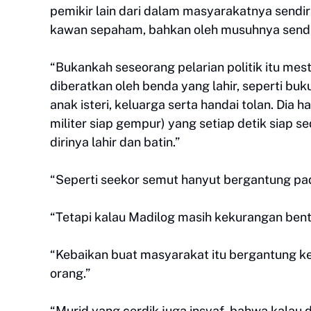
pemikir lain dari dalam masyarakatnya sendiri
kawan sepaham, bahkan oleh musuhnya sendi
“Bukankah seseorang pelarian politik itu mest
diberatkan oleh benda yang lahir, seperti buk
anak isteri, keluarga serta handai tolan. Dia
militer siap gempur) yang setiap detik siap 
dirinya lahir dan batin.”
“Seperti seekor semut hanyut bergantung p
“Tetapi kalau Madilog masih kekurangan bentuk
“Kebaikan buat masyarakat itu bergantung k
orang.”
“Murid yang cerdik juga insyaf, bahwa kalau d