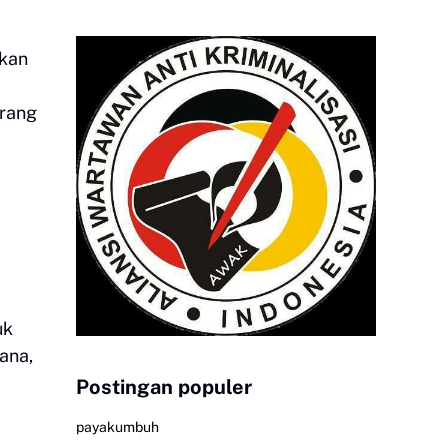
akan
erang
uk
ana,
Postingan populer
payakumbuh