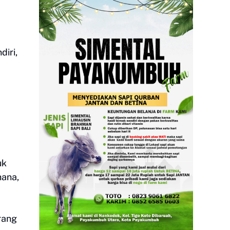
iri,
uk
hana,
rang