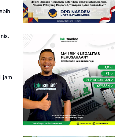
ebih
nis,
i jam
”