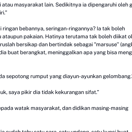
 atau masyarakat lain. Sedikitnya ia dipengaruhi oleh 
ri.”
i ringan bebannya, seringan-ringannya? Ia tak boleh
u ataupun pakaian. Hatinya terutama tak boleh diikat o
 haruslah bersikap dan bertindak sebagai "marsuse’’ (an
sedia buat berangkat, meninggalkan apa yang bisa meng
ada sepotong rumput yang diayun-ayunkan gelombang.
, saya pikir dia tidak kekurangan sifat.”
epada watak masyarakat, dan didikan masing-masing
ia sudah tahu satu cara, satu undang, satu kunci buat