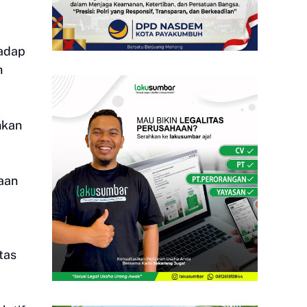
hadap
h
hkan
aan
tas