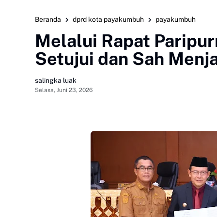
Beranda
dprd kota payakumbuh
payakumbuh
Melalui Rapat Paripu
Setujui dan Sah Menj
salingka luak
Selasa, Juni 23, 2026