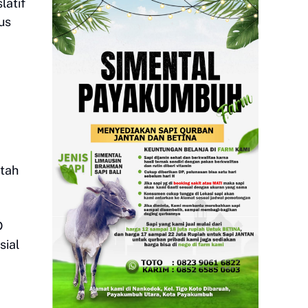
latif
us
tah
D
sial