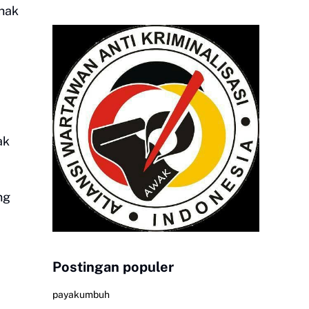
hak
ak
ng
Postingan populer
payakumbuh