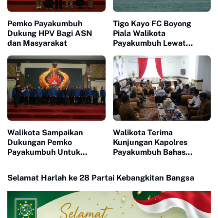
Pemko Payakumbuh
Tigo Kayo FC Boyong
Dukung HPV Bagi ASN
Piala Walikota
dan Masyarakat
Payakumbuh Lewat
Drama Adu Pinalti
Walikota Sampaikan
Walikota Terima
Dukungan Pemko
Kunjungan Kapolres
Payakumbuh Untuk
Payakumbuh Bahas
Pengurus Baru KONI Kota
Penguatan Kerjasama
Payakumbuh periode
Hankamtibmas
Selamat Harlah ke 28 Partai Kebangkitan Bangsa
2026-2030