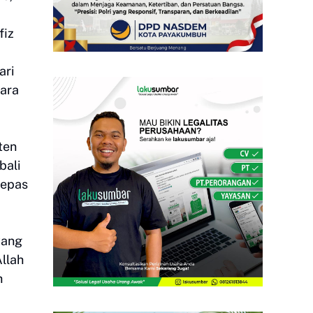
fiz
ari
ara
ten
bali
lepas
yang
Allah
h