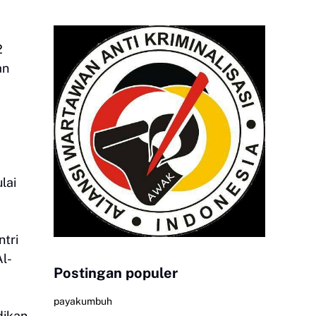
2
an
lai
ntri
Al-
Postingan populer
payakumbuh
dikan