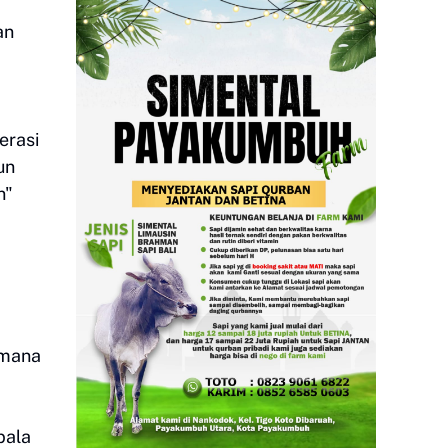
an
erasi
un
n"
imana
pala