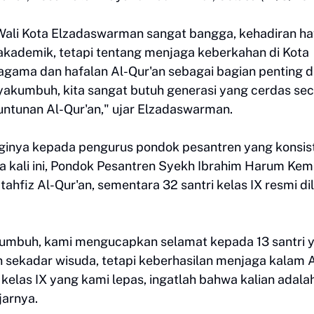
ali Kota Elzadaswarman sangat bangga, kehadiran ha
 akademik, tetapi tentang menjaga keberkahan di Kota
ama dan hafalan Al-Qur'an sebagai bagian penting d
kumbuh, kita sangat butuh generasi yang cerdas sec
untunan Al-Qur'an," ujar Elzadaswarman.
gginya kepada pengurus pondok pesantren yang konsis
kali ini, Pondok Pesantren Syekh Ibrahim Harum Kem
hfiz Al-Qur'an, sementara 32 santri kelas IX resmi di
kumbuh, kami mengucapkan selamat kepada 13 santri 
n sekadar wisuda, tetapi keberhasilan menjaga kalam 
 kelas IX yang kami lepas, ingatlah bahwa kalian adala
arnya.