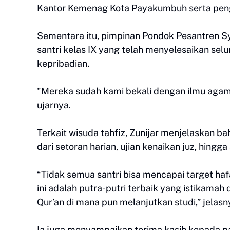
Kantor Kemenag Kota Payakumbuh serta peng
Sementara itu, pimpinan Pondok Pesantren S
santri kelas IX yang telah menyelesaikan selu
kepribadian.
"Mereka sudah kami bekali dengan ilmu agama
ujarnya.
Terkait wisuda tahfiz, Zunijar menjelaskan bahw
dari setoran harian, ujian kenaikan juz, hingg
“Tidak semua santri bisa mencapai target hafal
ini adalah putra-putri terbaik yang istikama
Qur’an di mana pun melanjutkan studi,” jelasn
Ia juga menyampaikan terima kasih kepada p