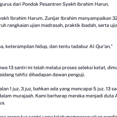
urus dari Pondok Pesantren Syekh Ibrahim Harun.
yekh Ibrahim Harum, Zunijar Ibrahim menyampaikan 3
ruh rangkaian ujian madrasah, praktik ibadah, serta uji
, keterampilan hidup, dan tentu tadabur Al-Qur’an,"
a 13 santri ini telah melalui proses seleksi ketat, dimu
a sidang tahfiz dihadapan dewan penguji.
an 1 juz, 3 juz, bahkan ada yang mencapai 5 juz. 13 sa
h dalam murajaah. Kami berharap mereka menjadi duta 
ya.
ara orang tua santri yang telah mempercayakan pendi