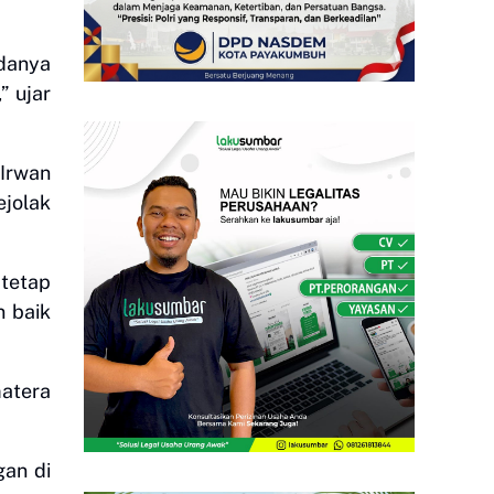
danya
” ujar
Irwan
jolak
tetap
n baik
matera
gan di