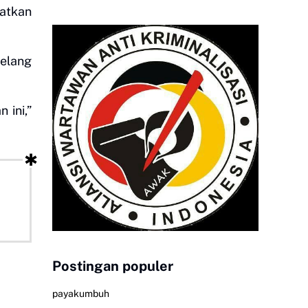
atkan
elang
 ini,”
Postingan populer
payakumbuh