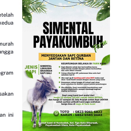
telah
kedua
 murah
angga
rogram
asakan
n ini