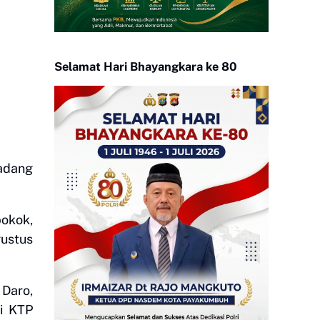
Selamat Hari Bhayangkara ke 80
adang
pokok,
gustus
 Daro,
i KTP