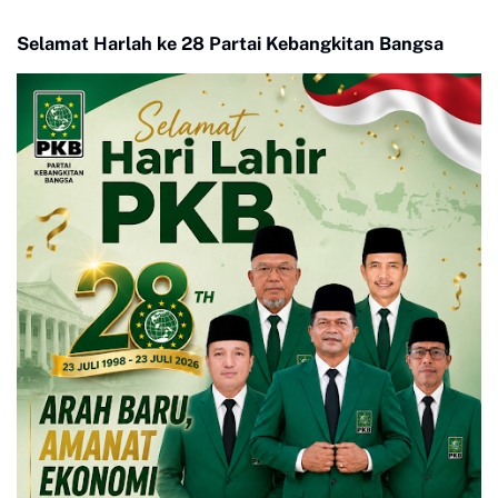
Pengurus Baru KONI Kota
Rangka HUT RI ke 81
Payakumbuh periode
Selamat Harlah ke 28 Partai Kebangkitan Bangsa
2026-2030