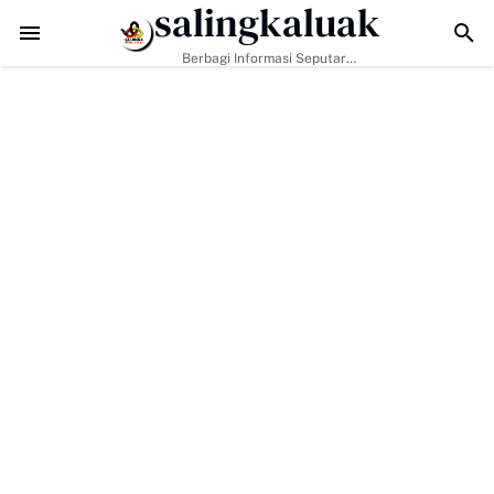
salingkaluak
Data Sosial Jadi Kunci, Hj. Aida Dorong Nagari Aktif Pastikan Wa
Berbagi Informasi Seputar
Sumatera Barat Dan Informasi
Umum Lainnya Nasional Maupun
Internasional.