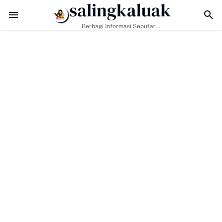
salingkaluak
dim 0306/50 Kota Pacu Pengerasan Jalan, Akses Warga Harau Kian 
Berbagi Informasi Seputar
Sumatera Barat Dan Informasi
Umum Lainnya Nasional Maupun
Internasional.