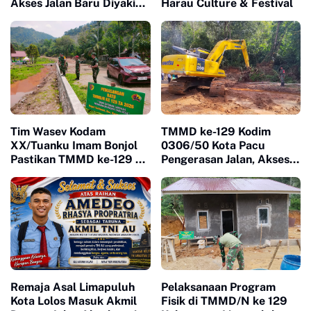
Akses Jalan Baru Diyakini
Harau Culture & Festival
Percepat Pertumbuhan
Ekonomi Warga
Tim Wasev Kodam
TMMD ke-129 Kodim
XX/Tuanku Imam Bonjol
0306/50 Kota Pacu
Pastikan TMMD ke-129 di
Pengerasan Jalan, Akses
Limapuluh Kota Tepat
Warga Harau Kian
Sasaran dan Berkualitas
Mendekati Tuntas
Remaja Asal Limapuluh
Pelaksanaan Program
Kota Lolos Masuk Akmil
Fisik di TMMD/N ke 129