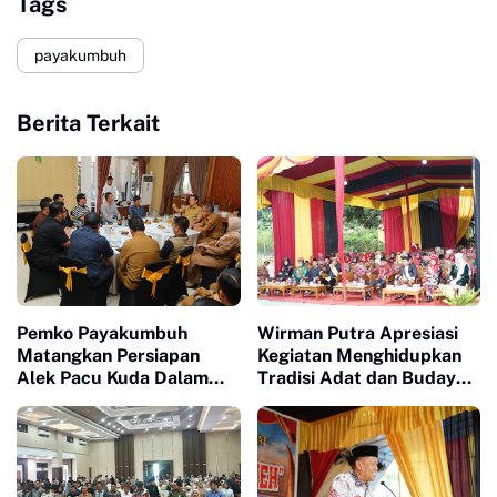
Tags
payakumbuh
Berita Terkait
Pemko Payakumbuh
Wirman Putra Apresiasi
Matangkan Persiapan
Kegiatan Menghidupkan
Alek Pacu Kuda Dalam
Tradisi Adat dan Budaya
Rangka HUT RI ke 81
di Nagari Aua Kuniang