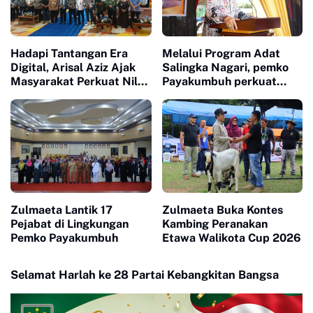
Hadapi Tantangan Era
Melalui Program Adat
Digital, Arisal Aziz Ajak
Salingka Nagari, pemko
Masyarakat Perkuat Nilai
Payakumbuh perkuat
Empat Pilar MPR RI
Pelestarian Adat Dan
Budaya Minangkabau
Zulmaeta Lantik 17
Zulmaeta Buka Kontes
Pejabat di Lingkungan
Kambing Peranakan
Pemko Payakumbuh
Etawa Walikota Cup 2026
Selamat Harlah ke 28 Partai Kebangkitan Bangsa