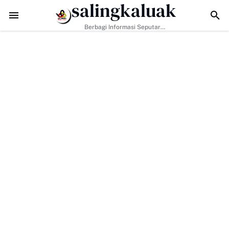
salingkaluak
Hadapi Tantangan Era Digital, Arisal Aziz Ajak Masyarakat Perkuat Ni
Berbagi Informasi Seputar
Sumatera Barat Dan Informasi
Umum Lainnya Nasional Maupun
Internasional.