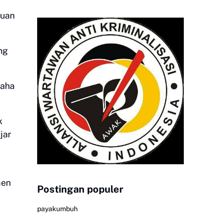
ruan
ng
saha
k
jar
men
Postingan populer
payakumbuh