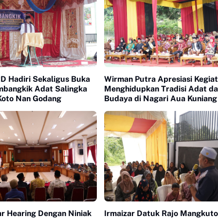
D Hadiri Sekaligus Buka
Wirman Putra Apresiasi Kegia
bangkik Adat Salingka
Menghidupkan Tradisi Adat d
 Koto Nan Godang
Budaya di Nagari Aua Kuniang
r Hearing Dengan Niniak
Irmaizar Datuk Rajo Mangkuto