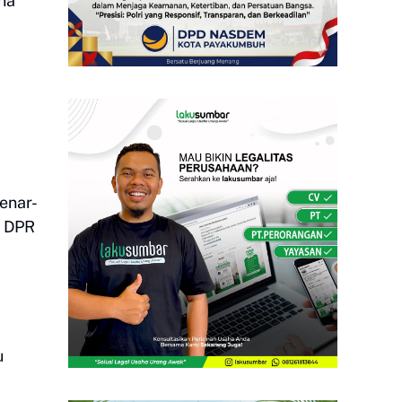
na
enar-
a DPR
u