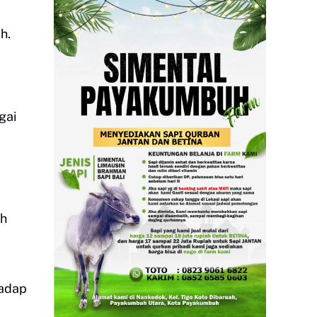
h.
gai
ih
hadap