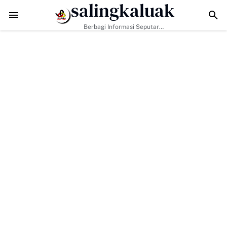
salingkaluak
Data Sosial Jadi Kunci, Hj. Aida Dorong Nagari Aktif Pastikan W
Berbagi Informasi Seputar
Sumatera Barat Dan Informasi
Umum Lainnya Nasional Maupun
Internasional.