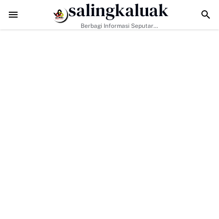
salingkaluak
kan Hanya Tugas Pemerintah, H. Ilson Cong Dorong Keluarga dan Ma
Berbagi Informasi Seputar
Sumatera Barat Dan Informasi
Umum Lainnya Nasional Maupun
Internasional.