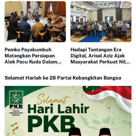
Pemko Payakumbuh
Hadapi Tantangan Era
Matangkan Persiapan
Digital, Arisal Aziz Ajak
Alek Pacu Kuda Dalam
Masyarakat Perkuat Nilai
Rangka HUT RI ke 81
Empat Pilar MPR RI
Selamat Harlah ke 28 Partai Kebangkitan Bangsa