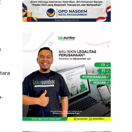
t
k
ntara
u-