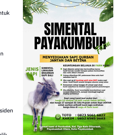
ntuk
an
siden
lik