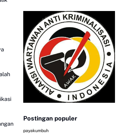
ya
alah
ikasi
Postingan populer
rangan
payakumbuh