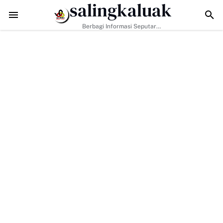
salingkaluak
TMMD ke-129 Tak Hanya Bangun Jalan, Bekali Warga Buluh Kasok de
Berbagi Informasi Seputar
Sumatera Barat Dan Informasi
Umum Lainnya Nasional Maupun
Internasional.