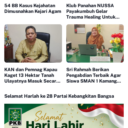
54 BB Kasus Kejahatan
Klub Panahan NUSSA
Dimusnahkan Kejari Agam
Payakumbuh Gelar
Trauma Healing Untuk
Korban Bencana Di Toboh
Malalak
KAN dan Pemnag Kapau
Sri Rahmah Berikan
Kaget 13 Hektar Tanah
Pengabdian Terbaik Agar
Ulayatnya Masuk Secara
Siswa SMAN 1 Kamang
Administrasi Kota
Magek Mampu Bertarung
Bukittinggi
Di Kampus Nasional
Selamat Harlah ke 28 Partai Kebangkitan Bangsa