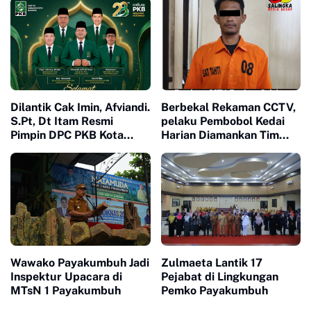
Dilantik Cak Imin, Afviandi.
Berbekal Rekaman CCTV,
S.Pt, Dt Itam Resmi
pelaku Pembobol Kedai
Pimpin DPC PKB Kota
Harian Diamankan Tim
Payakumbuh Periode
Satreskrim Polres
2026-2031
Payakumbuh
Wawako Payakumbuh Jadi
Zulmaeta Lantik 17
Inspektur Upacara di
Pejabat di Lingkungan
MTsN 1 Payakumbuh
Pemko Payakumbuh