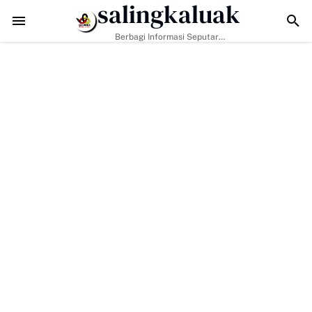
salingkaluak
-129 Jadikan Penyuluhan Satpol PP Sarana Membangun Kesadaran W
Berbagi Informasi Seputar
Sumatera Barat Dan Informasi
Umum Lainnya Nasional Maupun
Internasional.