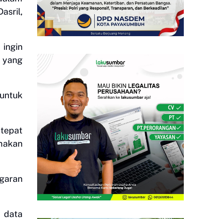
asril,
ingin
 yang
 untuk
tepat
makan
ggaran
 data