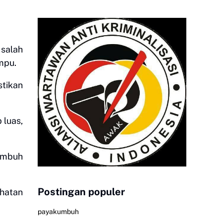
 salah
mpu.
stikan
 luas,
tumbuh
Postingan populer
ehatan
payakumbuh