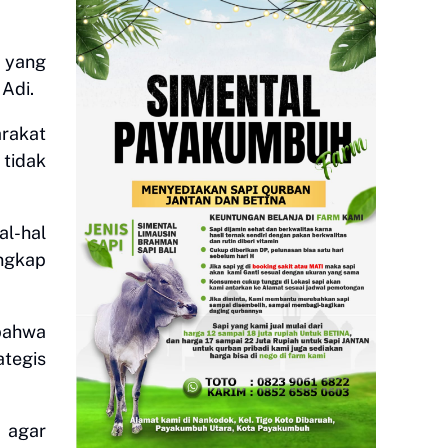
n yang
Adi.
rakat
 tidak
al-hal
ungkap
bahwa
ategis
 agar