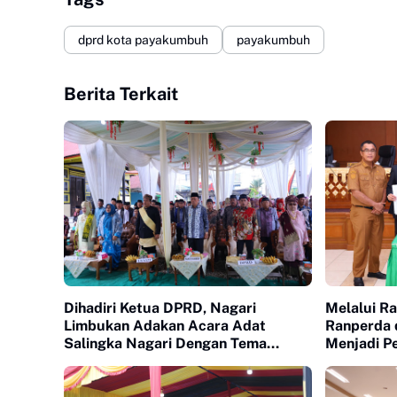
dprd kota payakumbuh
payakumbuh
Berita Terkait
Dihadiri Ketua DPRD, Nagari
Melalui R
Limbukan Adakan Acara Adat
Ranperda d
Salingka Nagari Dengan Tema
Menjadi P
Manjapuik Sumando