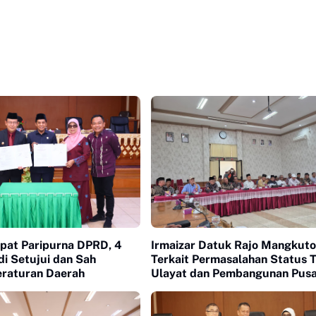
apat Paripurna DPRD, 4
Irmaizar Datuk Rajo Mangkuto
i Setujui dan Sah
Terkait Permasalahan Status 
eraturan Daerah
Ulayat dan Pembangunan Pus
Pasar Payakumbuh, DPRD Sia
Memfasilitasi Pihak Terkait Un
Duduk Satu Meja Mencari Jala