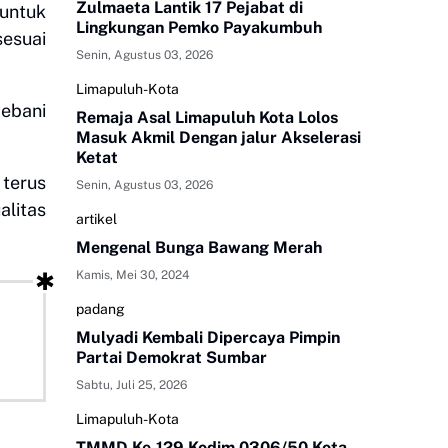
Zulmaeta Lantik 17 Pejabat di
untuk
Lingkungan Pemko Payakumbuh
sesuai
Senin, Agustus 03, 2026
Limapuluh-Kota
bebani
Remaja Asal Limapuluh Kota Lolos
Masuk Akmil Dengan jalur Akselerasi
Ketat
 terus
Senin, Agustus 03, 2026
litas
artikel
Mengenal Bunga Bawang Merah
Kamis, Mei 30, 2024
padang
Mulyadi Kembali Dipercaya Pimpin
Partai Demokrat Sumbar
Sabtu, Juli 25, 2026
Limapuluh-Kota
TMMD Ke-129 Kodim 0306/50 Kota