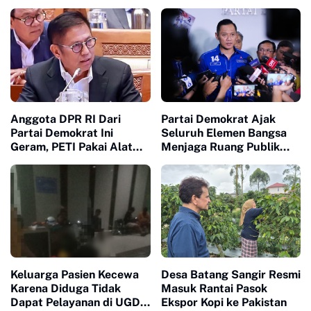
Pelatihan Kepemimpinan
Nasional
Anggota DPR RI Dari
Partai Demokrat Ajak
Partai Demokrat Ini
Seluruh Elemen Bangsa
Geram, PETI Pakai Alat
Menjaga Ruang Publik
Berat di Sumbar Seakan
Yang Kondusif dan
Tidak Tersentuh Hukum
Beradab
Keluarga Pasien Kecewa
Desa Batang Sangir Resmi
Karena Diduga Tidak
Masuk Rantai Pasok
Dapat Pelayanan di UGD
Ekspor Kopi ke Pakistan