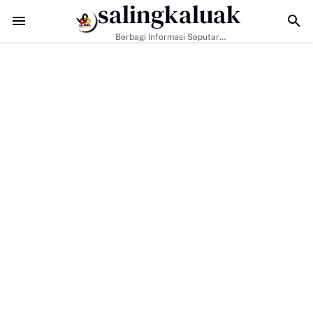
salingkaluak
adi Kunci, Hj. Aida Dorong Nagari Aktif Pastikan Warga Miskin Tak Ter
Berbagi Informasi Seputar
Sumatera Barat Dan Informasi
Umum Lainnya Nasional Maupun
Internasional.