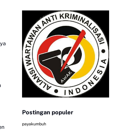
nya
h
Postingan populer
payakumbuh
en