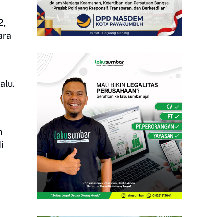
2,
ara
alu.
h
i