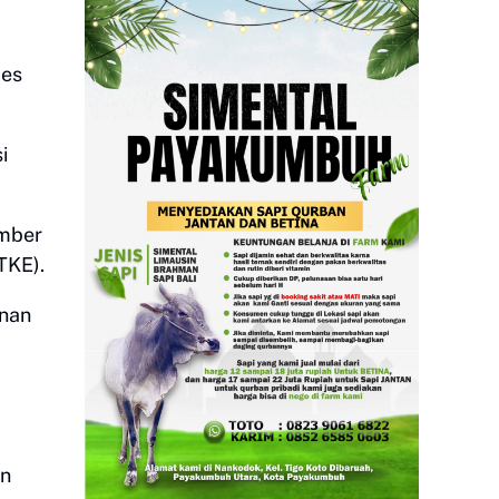
pes
i
umber
BTKE).
unan
an