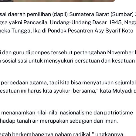
sal daerah pemilihan (dapil) Sumatera Barat (Sumbar) 
angsa yakni Pancasila, Undang-Undang Dasar 1945, Neg
neka Tunggal Ika di Pondok Pesantren Asy Syarif Koto
tri dan guru di ponpes tersebut pertengahan November l
 sosialisasi untuk mensyukuri persatuan dan kesatuan
perbedaan agama, tapi kita bisa menyatukan sejumla
satuan ini harus kita syukuri bersama," kata Mulyadi d
menanamkan nilai-nilai nasionalisme dan patriotisme
rhadap tanah air merupakan sebagian dari iman.
cegah berkembangnya paham radikal," ungkapnya.