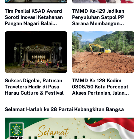
Tim Penilai KSAD Award
TMMD Ke-129 Jadikan
Soroti Inovasi Ketahanan
Penyuluhan Satpol PP
Pangan Nagari Balai
Sarana Membangun
Panjang, Kolaborasi
Kesadaran Warga soal
Warga Jadi Nilai Utama
Ketertiban
Sukses Digelar, Ratusan
TMMD Ke-129 Kodim
Travelers Hadir di Pasa
0306/50 Kota Percepat
Harau Culture & Festival
Akses Pertanian, Jalan
Baru Jadi Harapan Petani
Limapuluh Kota
Selamat Harlah ke 28 Partai Kebangkitan Bangsa