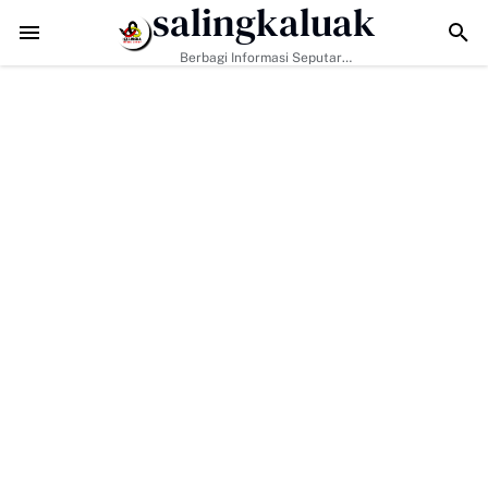
salingkaluak
api Tantangan Era Digital, Arisal Aziz Ajak Masyarakat Perkuat Nilai 
Berbagi Informasi Seputar
Sumatera Barat Dan Informasi
Umum Lainnya Nasional Maupun
Internasional.