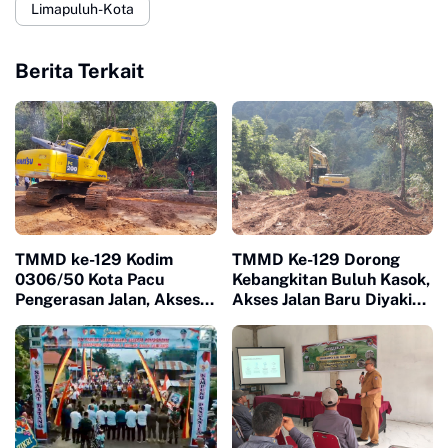
Limapuluh-Kota
Berita Terkait
TMMD ke-129 Kodim
TMMD Ke-129 Dorong
0306/50 Kota Pacu
Kebangkitan Buluh Kasok,
Pengerasan Jalan, Akses
Akses Jalan Baru Diyakini
Warga Harau Kian
Percepat Pertumbuhan
Mendekati Tuntas
Ekonomi Warga