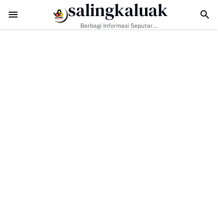
salingkaluak
TMMD ke-129 Kodim 0306/50 Kota Pacu Pengerasan Jalan, Akses W
Berbagi Informasi Seputar
Sumatera Barat Dan Informasi
Umum Lainnya Nasional Maupun
Internasional.