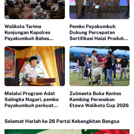
Walikota Terima
Pemko Payakumbuh
Kunjungan Kapolres
Dukung Percepatan
Payakumbuh Bahas
Sertifikasi Halal Produk
Penguatan Kerjasama
UMKM
Hankamtibmas
Melalui Program Adat
Zulmaeta Buka Kontes
Salingka Nagari, pemko
Kambing Peranakan
Payakumbuh perkuat
Etawa Walikota Cup 2026
Pelestarian Adat Dan
Budaya Minangkabau
Selamat Harlah ke 28 Partai Kebangkitan Bangsa