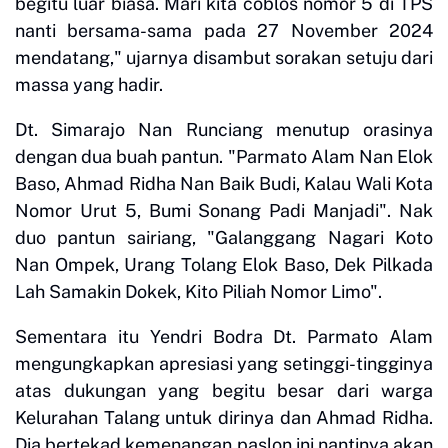
begitu luar biasa. Mari kita coblos nomor 5 di TPS
nanti bersama-sama pada 27 November 2024
mendatang," ujarnya disambut sorakan setuju dari
massa yang hadir.
Dt. Simarajo Nan Runciang menutup orasinya
dengan dua buah pantun. "Parmato Alam Nan Elok
Baso, Ahmad Ridha Nan Baik Budi, Kalau Wali Kota
Nomor Urut 5, Bumi Sonang Padi Manjadi". Nak
duo pantun sairiang, "Galanggang Nagari Koto
Nan Ompek, Urang Tolang Elok Baso, Dek Pilkada
Lah Samakin Dokek, Kito Piliah Nomor Limo".
Sementara itu Yendri Bodra Dt. Parmato Alam
mengungkapkan apresiasi yang setinggi-tingginya
atas dukungan yang begitu besar dari warga
Kelurahan Talang untuk dirinya dan Ahmad Ridha.
Dia bertekad kemenangan paslon ini nantinya akan