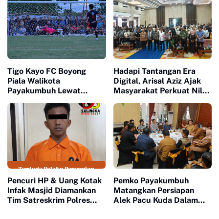
Tigo Kayo FC Boyong
Hadapi Tantangan Era
Piala Walikota
Digital, Arisal Aziz Ajak
Payakumbuh Lewat
Masyarakat Perkuat Nilai
Drama Adu Pinalti
Empat Pilar MPR RI
Pencuri HP & Uang Kotak
Pemko Payakumbuh
Infak Masjid Diamankan
Matangkan Persiapan
Tim Satreskrim Polres
Alek Pacu Kuda Dalam
Payakumbuh
Rangka HUT RI ke 81