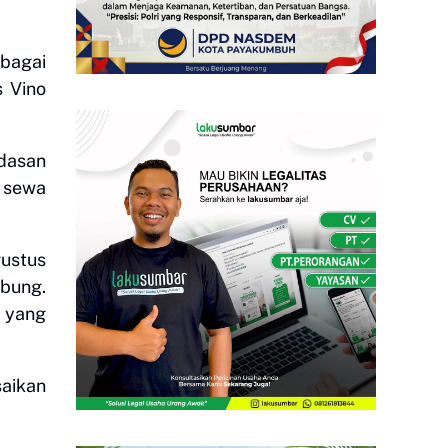
bagai
s Vino
ndasan
n sewa
gustus
ubung.
 yang
saikan