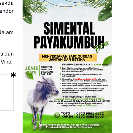
 sekda
vendor
dalam
na dan
Vino.