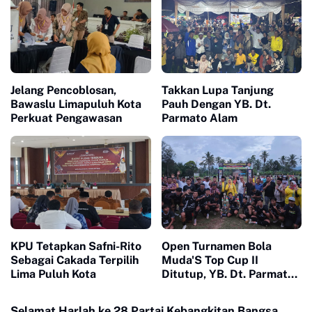
Jelang Pencoblosan,
Takkan Lupa Tanjung
Bawaslu Limapuluh Kota
Pauh Dengan YB. Dt.
Perkuat Pengawasan
Parmato Alam
KPU Tetapkan Safni-Rito
Open Turnamen Bola
Sebagai Cakada Terpilih
Muda'S Top Cup II
Lima Puluh Kota
Ditutup, YB. Dt. Parmato
Alam: Selamat Kepada
Pemenang
Selamat Harlah ke 28 Partai Kebangkitan Bangsa