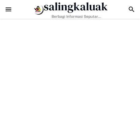
salingkaluak
Masyarakat Perkuat Nilai Empat Pilar MPR RI
TMMD ke-129 Kodim 0306/5
Berbagi Informasi Seputar
Sumatera Barat Dan Informasi
Umum Lainnya Nasional Maupun
Internasional.