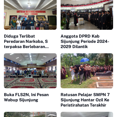
Diduga Terlibat
Anggota DPRD Kab
Peredaran Narkoba, S
Sijunjung Periode 2024-
terpaksa Berlebaran
2029 Dilantik
Dibalik Terali Besi
Buka FLS2N, Ini Pesan
Ratusan Pelajar SMPN 7
Wabup Sijunjung
Sijunjung Hantar Ozil Ke
Peristirahatan Terakhir