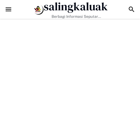
salingkaluak
MD Ke-129 Jadikan Penyuluhan Satpol PP Sarana Membangun Kesadar
Berbagi Informasi Seputar
Sumatera Barat Dan Informasi
Umum Lainnya Nasional Maupun
Internasional.