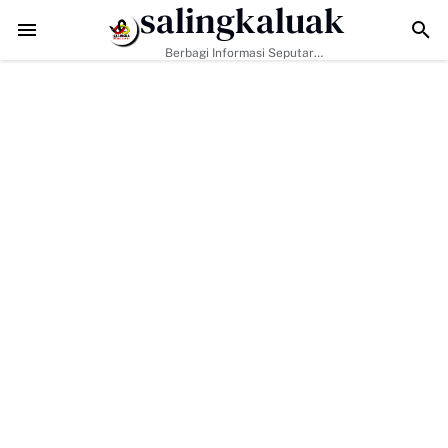
salingkaluak
Data Sosial Jadi Kunci, Hj. Aida Dorong Nagari Aktif Pastikan War
Berbagi Informasi Seputar
Sumatera Barat Dan Informasi
Umum Lainnya Nasional Maupun
Internasional.