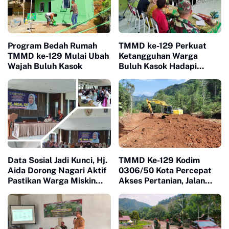
Program Bedah Rumah
TMMD ke-129 Perkuat
TMMD ke-129 Mulai Ubah
Ketangguhan Warga
Wajah Buluh Kasok
Buluh Kasok Hadapi
Ancaman Bencana
Data Sosial Jadi Kunci, Hj.
TMMD Ke-129 Kodim
Aida Dorong Nagari Aktif
0306/50 Kota Percepat
Pastikan Warga Miskin
Akses Pertanian, Jalan
Tak Terlewat Bantuan
Baru Jadi Harapan Petani
Limapuluh Kota