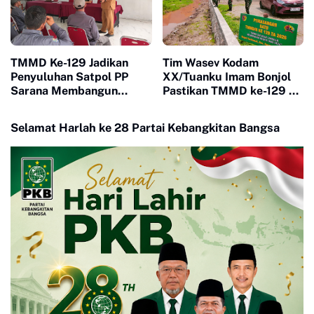
TMMD Ke-129 Jadikan
Tim Wasev Kodam
Penyuluhan Satpol PP
XX/Tuanku Imam Bonjol
Sarana Membangun
Pastikan TMMD ke-129 di
Kesadaran Warga soal
Limapuluh Kota Tepat
Ketertiban
Sasaran dan Berkualitas
Selamat Harlah ke 28 Partai Kebangkitan Bangsa