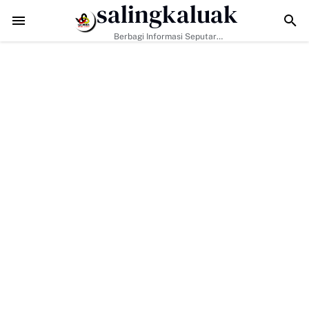
salingkaluak
a Sosial Jadi Kunci, Hj. Aida Dorong Nagari Aktif Pastikan Warga Mis
Berbagi Informasi Seputar
Sumatera Barat Dan Informasi
Umum Lainnya Nasional Maupun
Internasional.