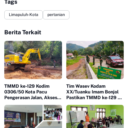
Tags
Limapuluh-Kota
pertanian
Berita Terkait
TMMD ke-129 Kodim
Tim Wasev Kodam
0306/50 Kota Pacu
XX/Tuanku Imam Bonjol
Pengerasan Jalan, Akses
Pastikan TMMD ke-129 di
Warga Harau Kian
Limapuluh Kota Tepat
Mendekati Tuntas
Sasaran dan Berkualitas