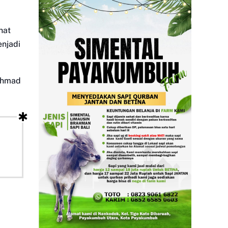
hat
enjadi
 Ahmad