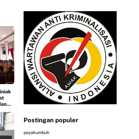
iniak
at
dan
Postingan populer
payakumbuh