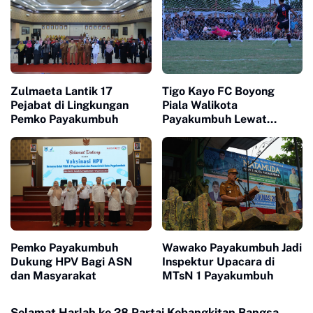
Zulmaeta Lantik 17
Tigo Kayo FC Boyong
Pejabat di Lingkungan
Piala Walikota
Pemko Payakumbuh
Payakumbuh Lewat
Drama Adu Pinalti
Pemko Payakumbuh
Wawako Payakumbuh Jadi
Dukung HPV Bagi ASN
Inspektur Upacara di
dan Masyarakat
MTsN 1 Payakumbuh
Selamat Harlah ke 28 Partai Kebangkitan Bangsa