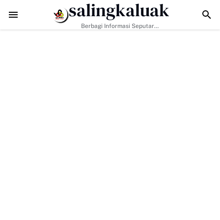
salingkaluak
Data Sosial Jadi Kunci, Hj. Aida Dorong Nagari Aktif Pastikan Warga M
Berbagi Informasi Seputar
Sumatera Barat Dan Informasi
Umum Lainnya Nasional Maupun
Internasional.