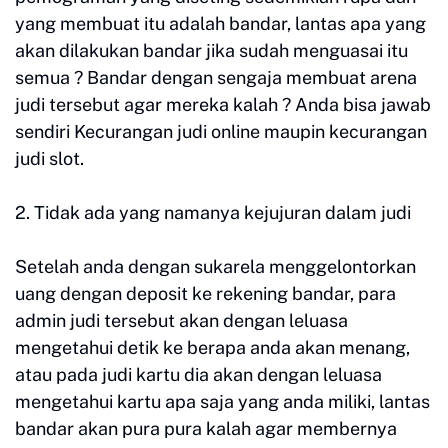
yang membuat itu adalah bandar, lantas apa yang
akan dilakukan bandar jika sudah menguasai itu
semua ? Bandar dengan sengaja membuat arena
judi tersebut agar mereka kalah ? Anda bisa jawab
sendiri Kecurangan judi online maupin kecurangan
judi slot.
2. Tidak ada yang namanya kejujuran dalam judi
Setelah anda dengan sukarela menggelontorkan
uang dengan deposit ke rekening bandar, para
admin judi tersebut akan dengan leluasa
mengetahui detik ke berapa anda akan menang,
atau pada judi kartu dia akan dengan leluasa
mengetahui kartu apa saja yang anda miliki, lantas
bandar akan pura pura kalah agar membernya