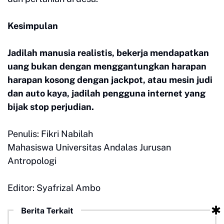
Kesimpulan
Jadilah manusia realistis, bekerja mendapatkan
uang bukan dengan menggantungkan harapan
harapan kosong dengan jackpot, atau mesin judi
dan auto kaya, jadilah pengguna internet yang
bijak stop perjudian.
Penulis: Fikri Nabilah
Mahasiswa Universitas Andalas Jurusan
Antropologi
Editor: Syafrizal Ambo
Berita Terkait