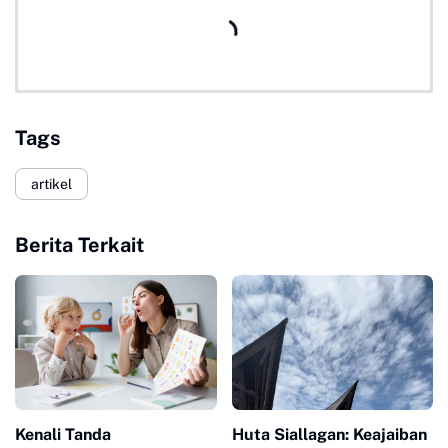
Tags
artikel
Berita Terkait
Kenali Tanda
Huta Siallagan: Keajaiban