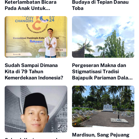
Keterlambatan Bicara
Budaya di Tepian Danau
Pada Anak Untuk
Toba
Pencegahan Sejak Dini
Sudah Sampai Dimana
Pergeseran Makna dan
Kita di 79 Tahun
Stigmatisasi Tradisi
Kemerdekaan Indonesia?
Bajapuik Pariaman Dalam
Pandangan Masyarakat
Luar
Mardisun, Sang Pejuang