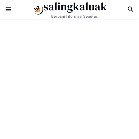
salingkaluak
TMMD ke-129 Tak Hanya Bangun Jalan, Bekali Warga Buluh Kasok 
Berbagi Informasi Seputar
Sumatera Barat Dan Informasi
Umum Lainnya Nasional Maupun
Internasional.