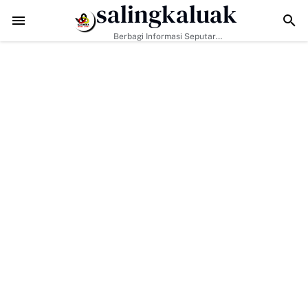
salingkaluak
Data Sosial Jadi Kunci, Hj. Aida Dorong Nagari Aktif Pastikan Warga
Berbagi Informasi Seputar
Sumatera Barat Dan Informasi
Umum Lainnya Nasional Maupun
Internasional.