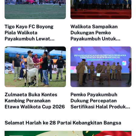
Tigo Kayo FC Boyong
Walikota Sampaikan
Piala Walikota
Dukungan Pemko
Payakumbuh Lewat
Payakumbuh Untuk
Drama Adu Pinalti
Pengurus Baru KONI Kota
Payakumbuh periode
2026-2030
Zulmaeta Buka Kontes
Pemko Payakumbuh
Kambing Peranakan
Dukung Percepatan
Etawa Walikota Cup 2026
Sertifikasi Halal Produk
UMKM
Selamat Harlah ke 28 Partai Kebangkitan Bangsa