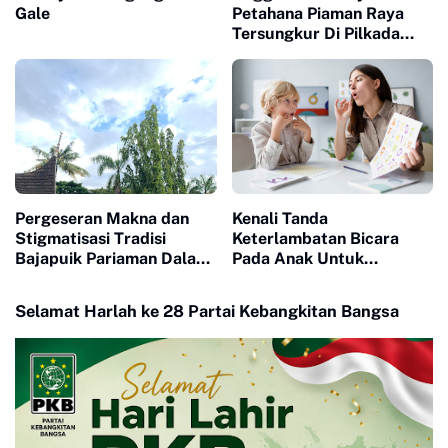
Gale
Petahana Piaman Raya
Tersungkur Di Pilkada
2024
Pergeseran Makna dan
Kenali Tanda
Stigmatisasi Tradisi
Keterlambatan Bicara
Bajapuik Pariaman Dalam
Pada Anak Untuk
Pandangan Masyarakat
Pencegahan Sejak Dini
Luar
Selamat Harlah ke 28 Partai Kebangkitan Bangsa