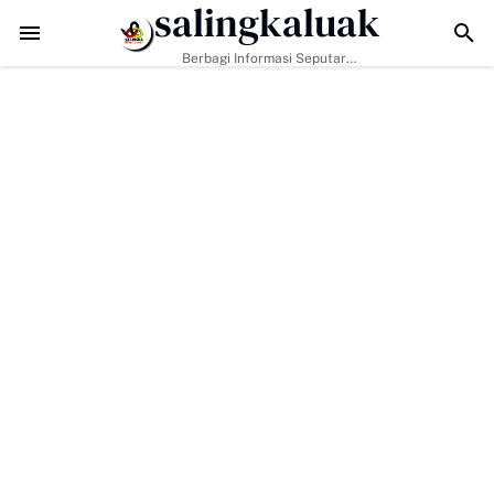
salingkaluak
k Hanya Bangun Jalan, Bekali Warga Buluh Kasok dengan Kesiapsia
Berbagi Informasi Seputar
Sumatera Barat Dan Informasi
Umum Lainnya Nasional Maupun
Internasional.