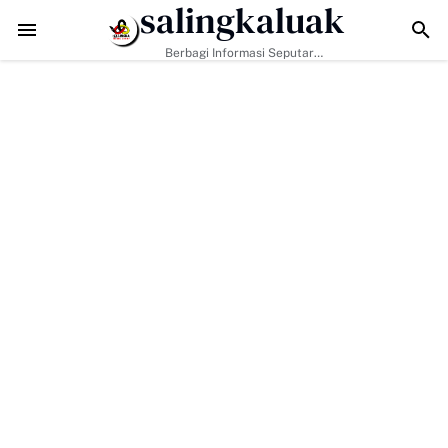
salingkaluak
un Kesadaran Warga soal Ketertiban
Sukses Digelar, Ratusan Traveler
Berbagi Informasi Seputar
Sumatera Barat Dan Informasi
Umum Lainnya Nasional Maupun
Internasional.