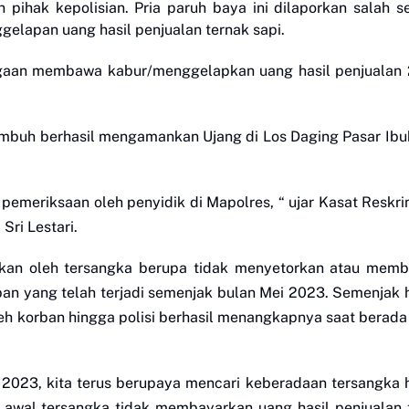
n pihak kepolisian. Pria paruh baya ini dilaporkan salah s
elapan uang hasil penjualan ternak sapi.
ugaan membawa kabur/menggelapkan uang hasil penjualan 
umbuh berhasil mengamankan Ujang di Los Daging Pasar Ibu
s pemeriksaan oleh penyidik di Mapolres, “ ujar Kasat Resk
ri Lestari.
kukan oleh tersangka berupa tidak menyetorkan atau memb
ban yang telah terjadi semenjak bulan Mei 2023. Semenjak h
leh korban hingga polisi berhasil menangkapnya saat berada
i 2023, kita terus berupaya mencari keberadaan tersangka 
n awal tersangka tidak membayarkan uang hasil penjualan 