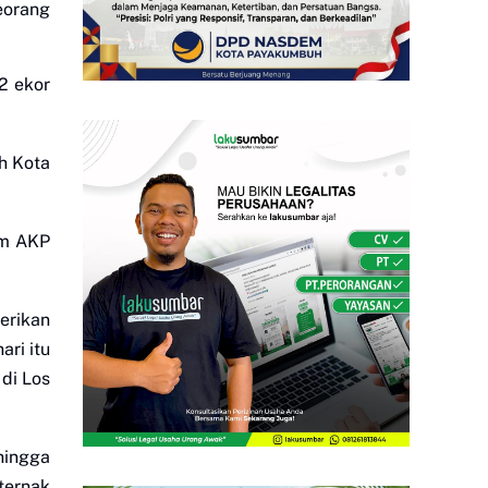
eorang
2 ekor
h Kota
rim AKP
erikan
ari itu
 di Los
hingga
ternak