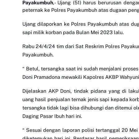
Payakumbuh
,- Ujang (51) harus berurusan denga
peternak ke Polres Payakumbuh atas dugaan pengg
Ujang dilaporkan ke Polres Payakumbuh atas d
sapi milik korban pada Bulan Mei 2023 lalu.
Rabu 24/4/24 tim dari Sat Reskrim Polres Payak
Payakumbuh.
“ Betul, tersangka saat ini sudah menjalani prose
Doni Pramadona mewakili Kapolres AKBP Wahyuni S
Dijelaskan AKP Doni, tindak pidana yang di la
uang hasil penjualan ternak jenis sapi kepada kor
tersangka tidak lagi bisa dihubungi dan ditemui o
Daging Pasar Ibuh hari ini.
“ Sesuai dengan laporan polisi tertanggal 20 Me
diketemukan hari ini. Berdasar hasil pemeriksaa