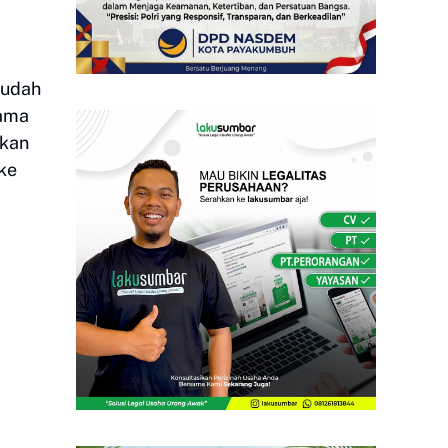
sudah
sama
ukan
ke