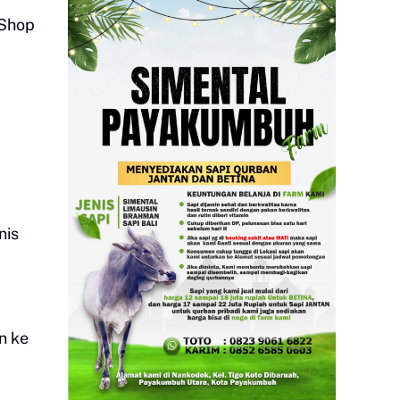
 Shop
nis
n ke