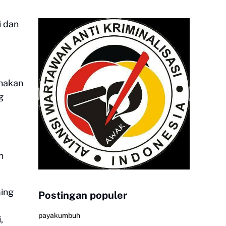
i dan
unakan
g
n
ming
Postingan populer
payakumbuh
,