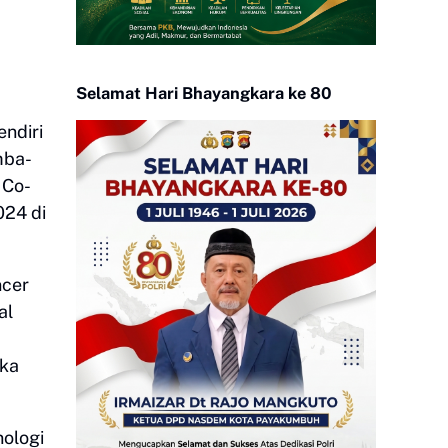
Selamat Hari Bhayangkara ke 80
endiri
mba-
 Co-
024 di
ncer
al
eka
nologi