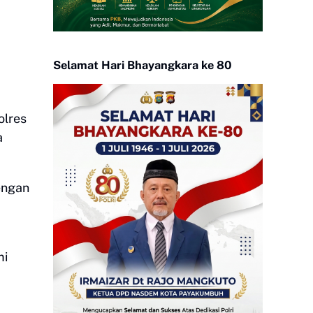
Selamat Hari Bhayangkara ke 80
olres
a
engan
mi