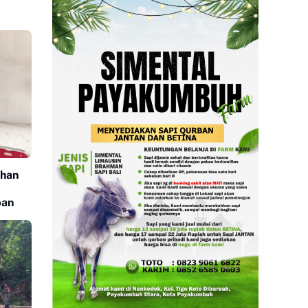
uhan
ban