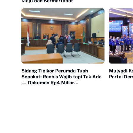
Maju dan Bermartabat
Sidang Tipikor Perumda Tuah
Mulyadi K
Sepakat: Renbis Wajib tapi Tak Ada
Partai De
— Dokumen Rp4 Miliar
Dipertanyakan, Saksi Mangkir
karena 'Biaya Transport'"