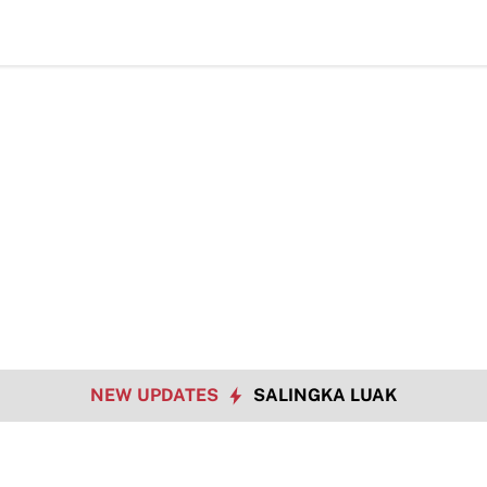
Hadapi Tantangan Era Digital, Arisal Aziz Ajak Masy
NEW UPDATES
SALINGKA LUAK