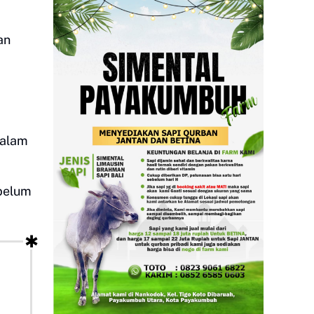
an
dalam
 belum