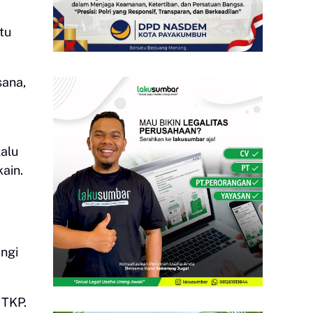
tu
sana,
lalu
ain.
angi
 TKP.