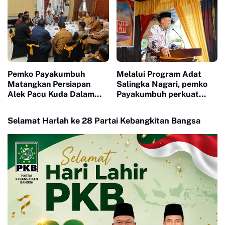
Pemko Payakumbuh
Melalui Program Adat
Matangkan Persiapan
Salingka Nagari, pemko
Alek Pacu Kuda Dalam
Payakumbuh perkuat
Rangka HUT RI ke 81
Pelestarian Adat Dan
Budaya Minangkabau
Selamat Harlah ke 28 Partai Kebangkitan Bangsa