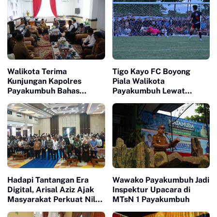
Walikota Terima
Tigo Kayo FC Boyong
Kunjungan Kapolres
Piala Walikota
Payakumbuh Bahas
Payakumbuh Lewat
Penguatan Kerjasama
Drama Adu Pinalti
Hankamtibmas
Hadapi Tantangan Era
Wawako Payakumbuh Jadi
Digital, Arisal Aziz Ajak
Inspektur Upacara di
Masyarakat Perkuat Nilai
MTsN 1 Payakumbuh
Empat Pilar MPR RI