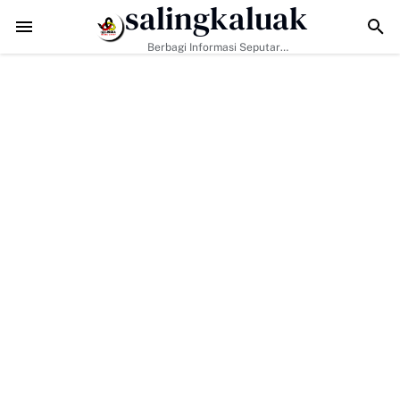
salingkaluak
ntangan Era Digital, Arisal Aziz Ajak Masyarakat Perkuat Nilai Empat 
Berbagi Informasi Seputar
Sumatera Barat Dan Informasi
Umum Lainnya Nasional Maupun
Internasional.