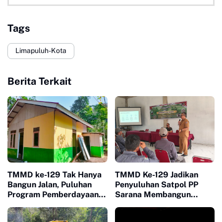
Tags
Limapuluh-Kota
Berita Terkait
TMMD ke-129 Tak Hanya
TMMD Ke-129 Jadikan
Bangun Jalan, Puluhan
Penyuluhan Satpol PP
Program Pemberdayaan
Sarana Membangun
Warga Berjalan Serentak
Kesadaran Warga soal
di Buluh Kasok
Ketertiban