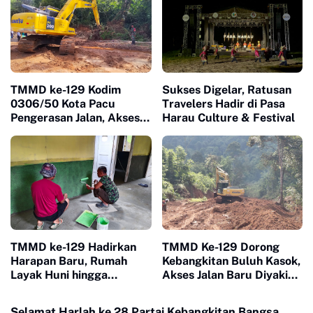
TMMD ke-129 Kodim
Sukses Digelar, Ratusan
0306/50 Kota Pacu
Travelers Hadir di Pasa
Pengerasan Jalan, Akses
Harau Culture & Festival
Warga Harau Kian
Mendekati Tuntas
TMMD ke-129 Hadirkan
TMMD Ke-129 Dorong
Harapan Baru, Rumah
Kebangkitan Buluh Kasok,
Layak Huni hingga
Akses Jalan Baru Diyakini
Layanan Kesehatan Ubah
Percepat Pertumbuhan
Kehidupan Warga Buluh
Ekonomi Warga
Selamat Harlah ke 28 Partai Kebangkitan Bangsa