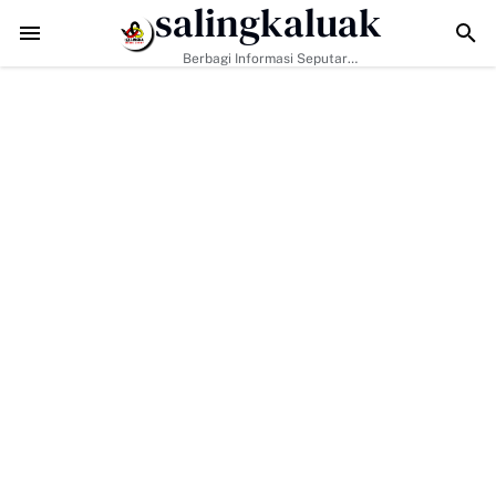
salingkaluak
adapi Tantangan Era Digital, Arisal Aziz Ajak Masyarakat Perkuat Nila
Berbagi Informasi Seputar
Sumatera Barat Dan Informasi
Umum Lainnya Nasional Maupun
Internasional.