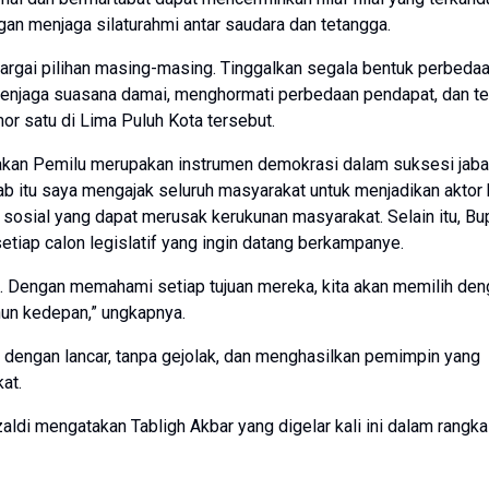
an menjaga silaturahmi antar saudara dan tetangga.
rgai pilihan masing-masing. Tinggalkan segala bentuk perbeda
menjaga suasana damai, menghormati perbedaan pendapat, dan te
mor satu di Lima Puluh Kota tersebut.
takan Pemilu merupakan instrumen demokrasi dalam suksesi jaba
bab itu saya mengajak seluruh masyarakat untuk menjadikan aktor 
osial yang dapat merusak kerukunan masyarakat. Selain itu, Bu
tiap calon legislatif yang ingin datang berkampanye.
g. Dengan memahami setiap tujuan mereka, kita akan memilih de
hun kedepan,” ungkapnya.
 dengan lancar, tanpa gejolak, dan menghasilkan pemimpin yang
at.
ldi mengatakan Tabligh Akbar yang digelar kali ini dalam rangka