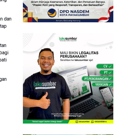
an dan
tap
tan
bagi
pati
ngan