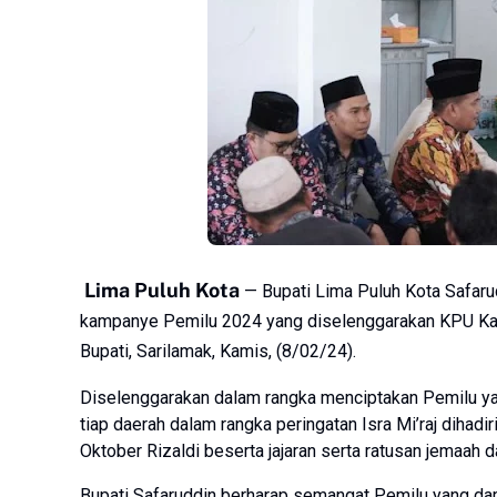
Lima Puluh Kota
— Bupati Lima Puluh Kota Safaru
kampanye Pemilu 2024 yang diselenggarakan KPU Kab
Bupati, Sarilamak, Kamis, (8/02/24).
Diselenggarakan dalam rangka menciptakan Pemilu yan
tiap daerah dalam rangka peringatan Isra Mi’raj diha
Oktober Rizaldi beserta jajaran serta ratusan jemaah d
Bupati Safaruddin berharap semangat Pemilu yang dam