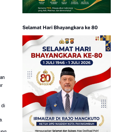
Selamat Hari Bhayangkara ke 80
pan
or
 di
a.
dung