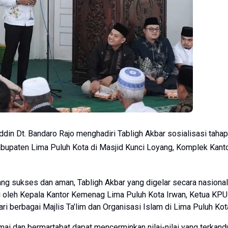
ddin Dt. Bandaro Rajo menghadiri Tabligh Akbar sosialisasi taha
upaten Lima Puluh Kota di Masjid Kunci Loyang, Komplek Kant
g sukses dan aman, Tabligh Akbar yang digelar secara nasional
diri oleh Kepala Kantor Kemenag Lima Puluh Kota Irwan, Ketua KPU
ari berbagai Majlis Ta’lim dan Organisasi Islam di Lima Puluh Kot
ai dan bermartabat dapat mencerminkan nilai-nilai yang terkan