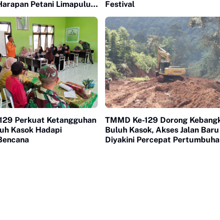
Harapan Petani Limapuluh
Festival
29 Perkuat Ketangguhan
TMMD Ke-129 Dorong Kebangk
uh Kasok Hadapi
Buluh Kasok, Akses Jalan Baru
Bencana
Diyakini Percepat Pertumbuha
Ekonomi Warga