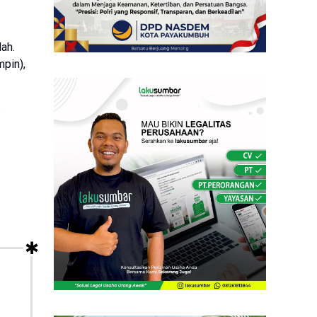
ah.
mpin),
.