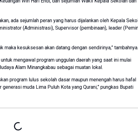
 Keuangan Win Hari Endi, dan sejumlah Wakil Kepala Sekolah dan
kan, ada sejumlah peran yang harus dijalankan oleh Kepala Sekol
inistrator (Administrasi), Supervisor (pembinaan), leader (Pemi
baik maka kesuksesan akan datang dengan sendirinya,” tambahnya
 untuk mengawal program unggulan daerah yang saat ini mulai
n Budaya Alam Minangkabau sebagai muatan lokal.
kan program lulus sekolah dasar maupun menengah harus hafal
r generasi muda Lima Puluh Kota yang Qurani,” pungkas Bupati