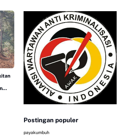
itan
n
Postingan populer
payakumbuh