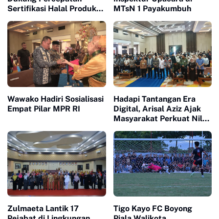
Sertifikasi Halal Produk
MTsN 1 Payakumbuh
UMKM
Wawako Hadiri Sosialisasi
Hadapi Tantangan Era
Empat Pilar MPR RI
Digital, Arisal Aziz Ajak
Masyarakat Perkuat Nilai
Empat Pilar MPR RI
Zulmaeta Lantik 17
Tigo Kayo FC Boyong
Pejabat di Lingkungan
Piala Walikota