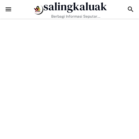
salingkaluak
Data Sosial Jadi Kunci, Hj. Aida Dorong Nagari Aktif Pastikan Warga 
Berbagi Informasi Seputar
Sumatera Barat Dan Informasi
Umum Lainnya Nasional Maupun
Internasional.