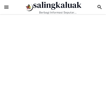
salingkaluak
asyarakat Perkuat Nilai Empat Pilar MPR RI
TMMD ke-129 Kodim 0306/5
Berbagi Informasi Seputar
Sumatera Barat Dan Informasi
Umum Lainnya Nasional Maupun
Internasional.