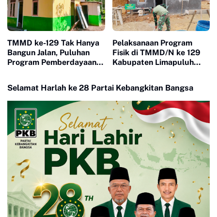
TMMD ke-129 Tak Hanya
Pelaksanaan Program
Bangun Jalan, Puluhan
Fisik di TMMD/N ke 129
Program Pemberdayaan
Kabupaten Limapuluh
Warga Berjalan Serentak
Kota Berjalan Dengan
di Buluh Kasok
Lancar Dan Signifikan
Selamat Harlah ke 28 Partai Kebangkitan Bangsa