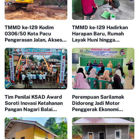
TMMD ke-129 Kodim
TMMD ke-129 Hadirkan
0306/50 Kota Pacu
Harapan Baru, Rumah
Pengerasan Jalan, Akses
Layak Huni hingga
Warga Harau Kian
Layanan Kesehatan Ubah
Mendekati Tuntas
Kehidupan Warga Buluh
Kasok
Tim Penilai KSAD Award
Perempuan Sarilamak
Soroti Inovasi Ketahanan
Didorong Jadi Motor
Pangan Nagari Balai
Penggerak Ekonomi
Panjang, Kolaborasi
Keluarga Lewat Bimtek
Warga Jadi Nilai Utama
PEP